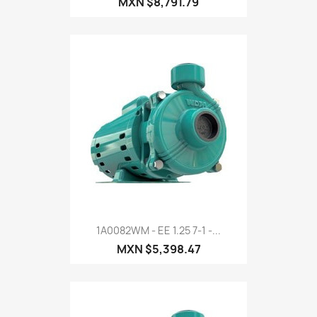
MXN $8,791.79
1A0082WM - EE 1.25 7-1 -...
MXN $5,398.47