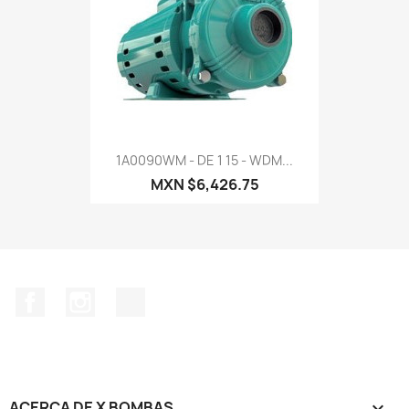
1A0090WM - DE 1 15 - WDM...
MXN $6,426.75
Facebook
Instagram
TikTok
ACERCA DE X BOMBAS
