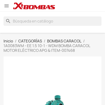

search
Inicio
CATEGORÍAS
BOMBAS CARACOL
1A0083WM - EE 1.5 10-1 - WDM BOMBA CARACOL
MOTOR ELÉCTRICO APG & ITEM-007468