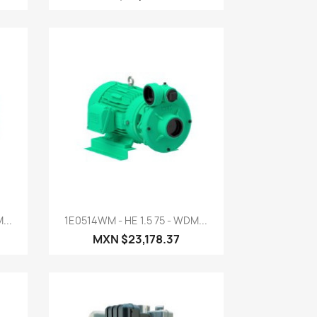
Vista rápida

...
1E0514WM - HE 1.5 75 - WDM...
MXN $23,178.37