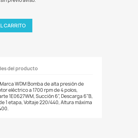
sin previo aviso.
AL CARRITO
les del producto
Marca WDM Bomba de alta presión de
tor eléctrico a 1700 rpm de 4 polos,
rte 1E0627WM, Succión 6", Descarga 6"B,
de 1 etapa, Voltaje 220/440, Altura máxima
400.