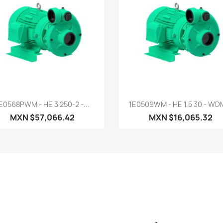
Vista rápida
Vista rápida


E0568PWM - HE 3 250-2 -...
1E0509WM - HE 1.5 30 - WDM
MXN $57,066.42
MXN $16,065.32