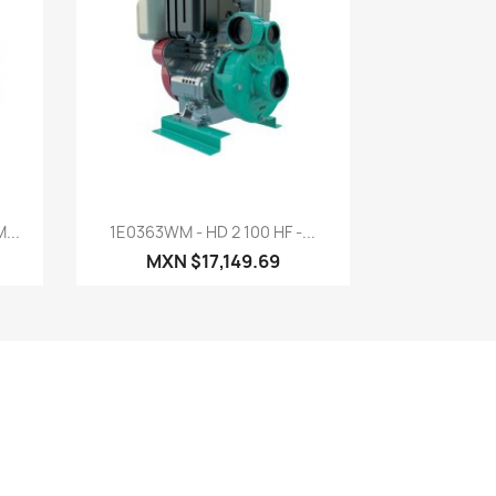
Vista rápida

...
1E0363WM - HD 2 100 HF -...
MXN $17,149.69