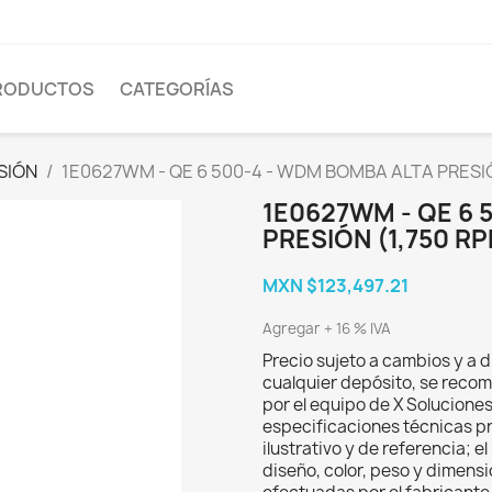
PRODUCTOS
CATEGORÍAS
SIÓN
1E0627WM - QE 6 500-4 - WDM BOMBA ALTA PRESIÓ
1E0627WM - QE 6 
PRESIÓN (1,750 R
MXN $123,497.21
Agregar + 16 % IVA
Precio sujeto a cambios y a d
cualquier depósito, se recom
por el equipo de X Solucione
especificaciones técnicas p
ilustrativo y de referencia; 
diseño, color, peso y dimens