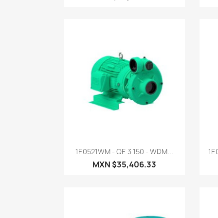
Vista rápida

1E0521WM - QE 3 150 - WDM...
1E
MXN $35,406.33