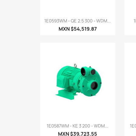
Vista rápida

1E0593WM - QE 2.5 300 - WDM...
1
MXN $54,519.87
Vista rápida

1E0587WM - KE 3 200 - WDM...
1E
MXN $39,723.55