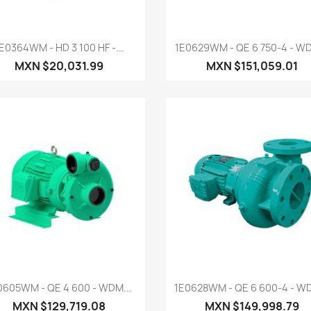
Vista rápida
Vista rápida


E0364WM - HD 3 100 HF -...
1E0629WM - QE 6 750-4 - WD
MXN $20,031.99
MXN $151,059.01
Vista rápida
Vista rápida


0605WM - QE 4 600 - WDM...
1E0628WM - QE 6 600-4 - WD
MXN $129,719.08
MXN $149,998.79