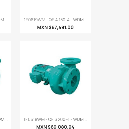
Vista rápida

M...
1E0619WM - QE 4 150-4 - WDM...
MXN $67,491.00
Vista rápida

M...
1E0618WM - QE 3 200-4 - WDM...
MXN $69,080.94