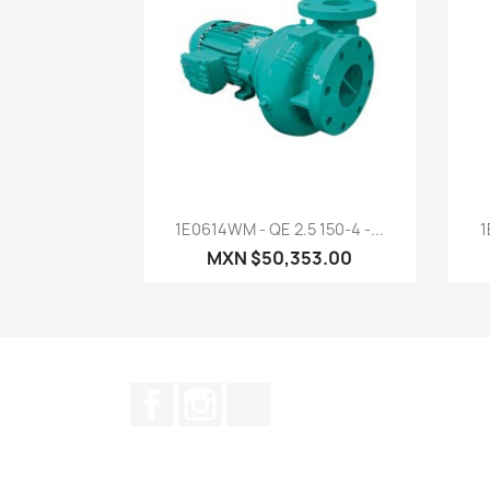
Vista rápida

1E0614WM - QE 2.5 150-4 -...
1
MXN $50,353.00
Facebook
Instagram
TikTok