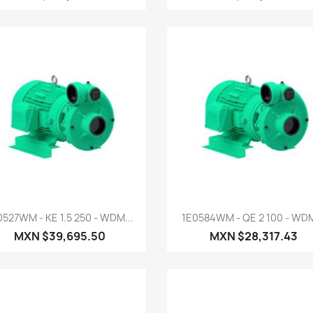
Vista rápida
Vista rápida


0527WM - KE 1.5 250 - WDM...
1E0584WM - QE 2 100 - WDM
MXN $39,695.50
MXN $28,317.43