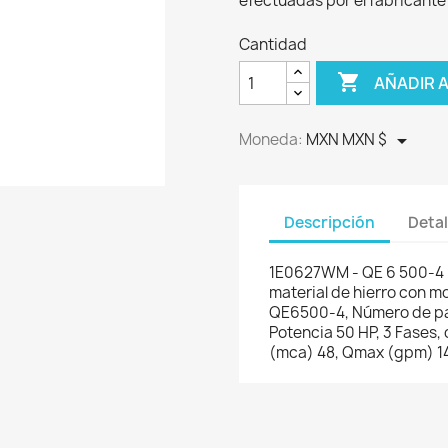
efectuadas por el fabricante 
Cantidad

AÑADIR 

Moneda:
MXN MXN $
Descripción
Detal
1E0627WM - QE 6 500-4 
material de hierro con mo
QE6500-4, Número de pa
Potencia 50 HP, 3 Fases, 
(mca) 48, Qmax (gpm) 1